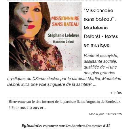
"Missionnaire
sans bateau" :
Madeleine
Delbrêl - textes
en musique
Poète et essayiste,
assistante sociale,
qualifiée de «l'une
des plus grandes
mystiques du XXème siècle» par le cardinal Martini, Madeleine
Delbrêl initia une voie singulière de la sainteté: ...
+ infos
B
ienvenue sur le site internet de la paroisse Saint Augustin de Bordeaux
nous trouver...
!
Pour
Mise à jour : 19/05/2025
Egliseinfo
St
: retrouvez tou
s les hor
aires des messes à