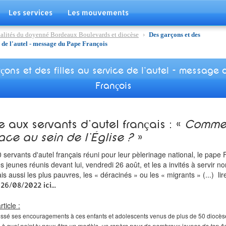
Les services
Les mouvements
alités du doyenné Bordeaux Boulevards et diocèse
›
Des garçons et des
ce de l'autel - message du Pape François
çons et des filles au service de l'autel - message
François
 aux servants d'autel français : «
Commen
lace au sein de l'Église ?
»
servants d'autel français réuni pour leur pèlerinage national, le pape 
 jeunes réunis devant lui, vendredi 26 août, et les a invités à servir 
s aussi les plus pauvres, les « déracinés » ou les « migrants » (...) lire
26/08/2022 ici...
rticle :
ssé ses encouragements à ces enfants et adolescents venus de plus de 50 diocèse