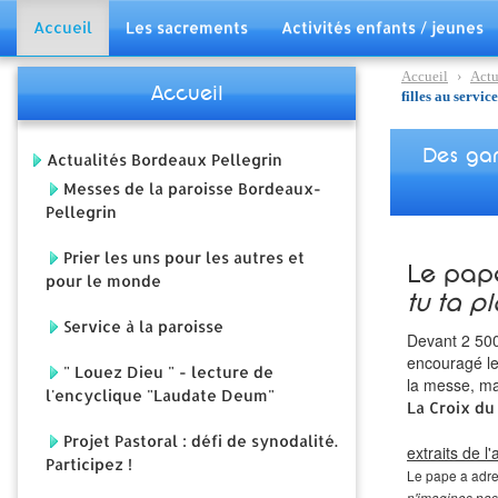
Accueil
Les sacrements
Activités enfants / jeunes
Accueil
›
Actu
Accueil
filles au servi
Des gar
Actualités Bordeaux Pellegrin
Messes de la paroisse Bordeaux-
Pellegrin
Prier les uns pour les autres et
Le pape
pour le monde
tu ta p
Service à la paroisse
Devant 2 500 
encouragé les
" Louez Dieu " - lecture de
la messe, mai
l'encyclique "Laudate Deum"
La Croix du 
Projet Pastoral : défi de synodalité.
extraits de l'a
Participez !
Le pape a adre