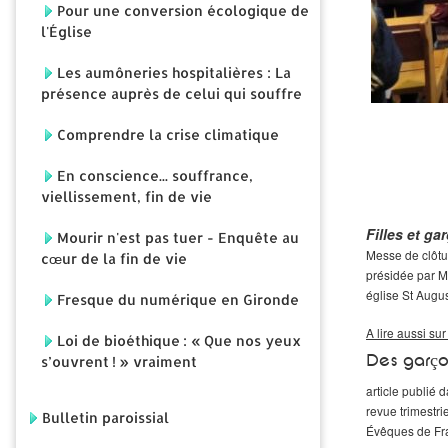
Pour une conversion écologique de
l'Église
Les aumôneries hospitalières : La
présence auprès de celui qui souffre
Comprendre la crise climatique
En conscience... souffrance,
viellissement, fin de vie
Filles et ga
Mourir n'est pas tuer - Enquête au
Messe de clôtu
cœur de la fin de vie
présidée par 
église St Augu
Fresque du numérique en Gironde
A lire aussi sur 
Loi de bioéthique : « Que nos yeux
Des garçon
s’ouvrent ! » vraiment
article publié 
revue trimestr
Bulletin paroissial
Évêques de Fr