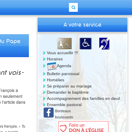
A votre service
 du Pape
Vous accueillir !!!
Horaires
Agenda
t vois-
Bulletin paroissial
Homélies
Se préparer au mariage
François a
Demander le baptême
non seulement
Accompagnement des familles en deuil
 l'article dans
Ensemble pastoral
Bordeaux
boulevards
s français. «
Tu