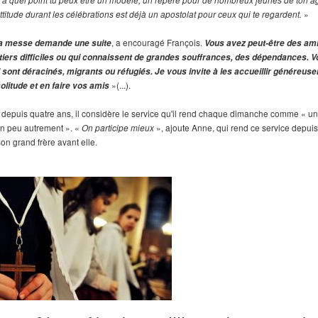
 à quel point tu peux être un modèle, un repère pour de nombreux jeunes de ton âg
»
ttitude durant les célébrations est déjà un apostolat pour ceux qui te regardent.
, a encouragé François.
la messe demande une suite
Vous avez peut-être des ami
tiers difficiles ou qui connaissent de grandes souffrances, des dépendances. 
 sont déracinés, migrants ou réfugiés. Je vous invite à les accueillir généreuse
»(...).
solitude et en faire vos amis
l depuis quatre ans, il considère le service qu'il rend chaque dimanche comme « u
un peu autrement ». «
», ajoute Anne, qui rend ce service depuis
On participe mieux
son grand frère avant elle.