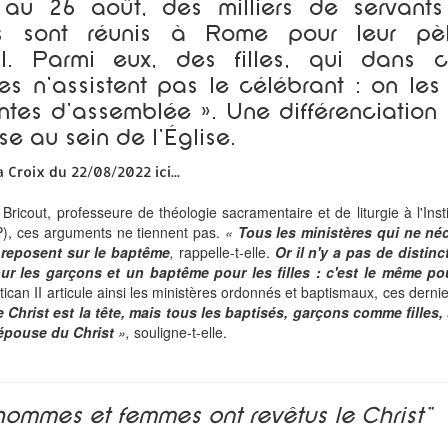
au 26 août, des milliers de servants
is sont réunis à Rome pour leur pèl
al. Parmi eux, des filles, qui dans c
es n'assistent pas le célébrant : on les
ntes d'assemblée ». Une différenciation 
ise au sein de l'Église.
a Croix du 22/08/2022 ici...
ricout, professeure de théologie sacramentaire et de liturgie à l'Insti
P), ces arguments ne tiennent pas.
«
Tous les ministères qui ne né
n reposent sur le baptême
,
rappelle-t-elle.
Or il n'y a pas de distin
r les garçons et un baptême pour les filles : c'est le même po
atican II articule ainsi les ministères ordonnés et baptismaux, ces derni
e Christ est la tête, mais tous les baptisés, garçons comme filles,
 épouse du Christ
»,
souligne-t-elle.
hommes et femmes ont revêtus le Christ"