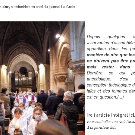
rédactrice en chef du journal La Croix
Gaulmyn
Depuis quelques a
« servantes d'assemblée »
apparition dans les p
manière de dire que les 
ne doivent pas être prè
mais rester dans l
Derrière ce qui pe
anecdotique, c'est
conception théologique d
laïcs et des femmes dan
est en question.(...)
lire
l'article intégral ici.
vous souhaitez recevoir l'art
à la paroisse ici...