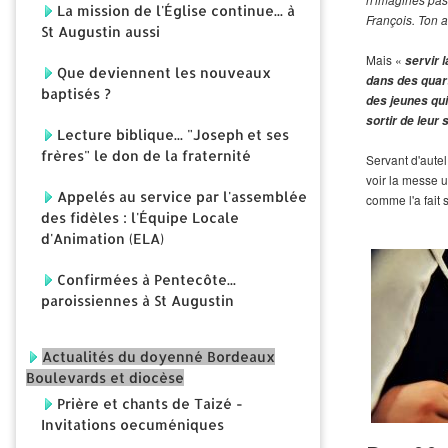
n'imagines pas
La mission de l'Église continue... à
François. Ton a
St Augustin aussi
Mais «
servir 
Que deviennent les nouveaux
dans des quar
baptisés ?
des jeunes qui
sortir de leur 
Lecture biblique... "Joseph et ses
frères" le don de la fraternité
Servant d'aute
voir la messe 
Appelés au service par l'assemblée
comme l'a fait 
des fidèles : l'Équipe Locale
d'Animation (ELA)
Confirmées à Pentecôte...
paroissiennes à St Augustin
Actualités du doyenné Bordeaux
Boulevards et diocèse
Prière et chants de Taizé -
Invitations oecuméniques