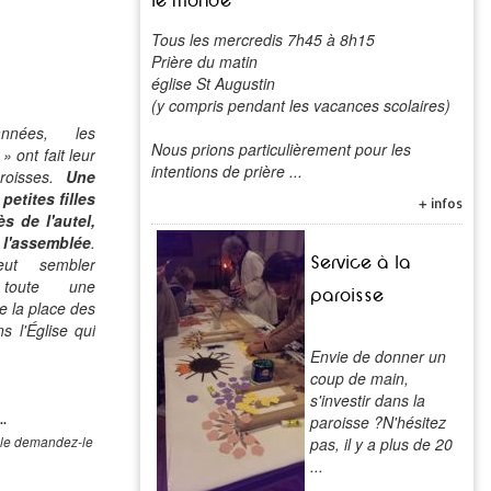
le monde
Tous les mercredis 7h45 à 8h15
Prière du matin
église St Augustin
(y compris pendant les vacances scolaires)
nnées, les
Nous prions particulièrement pour les
 ont fait leur
intentions de prière ...
aroisses.
Une
petites filles
+ infos
s de l'autel,
'assemblée
.
Service à la
ut sembler
 toute une
paroisse
e la place des
s l'Église qui
Envie de donner un
coup de main,
s'investir dans la
..
paroisse ?N'hésitez
pas, il y a plus de 20
icle demandez-le
...