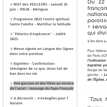
Du 22 
NUIT des VEILLEURS - samedi 26
frança
juin - 19h30 - Mérignac
nation
Programme 2025 Centre spirituel
paroiss
Sainte Famille - Martillac la Solitude
« serva
qui div
"Pèlerins d'espérance" - Jubilé
2025
à lire dans
L
Messe signée en Langue des Signes
Pour Hélène B
dans votre paroisse
de Paris (IC
l'ordinatio
Baptême - Confirmation :
baptême pou
témoigner de ce que Jésus fait de
liturgie de V
bon dans ma vie
genrés :
«
L
de l'Église,
Des garçons et des filles au service
de l'autel - message du Pape François
A découvrir ... 4 évangiles pour 1
"Tous, 
histoire