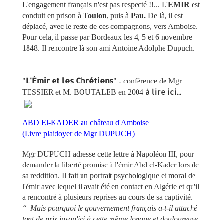
L'engagement français n'est pas respecté !!... L'
EMIR
est
conduit en prison à
Toulon
, puis à
Pau.
De là, il est
déplacé, avec le reste de ces compagnons, vers
Amboise
.
Pour cela, il passe par Bordeaux les 4, 5 et 6 novembre
1848. Il rencontre là son ami Antoine Adolphe Dupuch.
L'Émir et les Chrétiens
"
" - conférence de Mgr
à lire ici...
TESSIER et M. BOUTALEB en 2004
ABD El-KADER au château d'Amboise
(Livre plaidoyer de Mgr DUPUCH)
Mgr DUPUCH
adresse cette lettre à Napoléon III, pour
demander la liberté promise à l'émir Abd el-Kader lors de
sa reddition. Il fait un portrait psychologique et moral de
l'émir avec lequel il avait été en contact en Algérie et qu'il
a rencontré à plusieurs reprises au cours de sa captivité.
“ Mais pourquoi le gouvernement français a-t-il attaché
tant de prix jusqu'ici à cette même longue et douloureuse